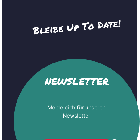
Bleibe Up To Date!
NEWSLETTER
u
Melde dich für unseren
n
Newsletter
d
w
e