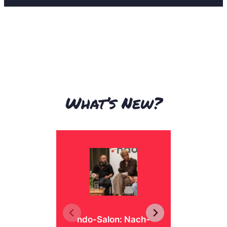
What’s New?
ge
ndo-Salon: Nach-