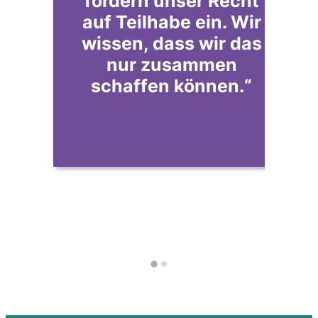
fordern unser Recht
auf Teilhabe ein. Wir
wissen, dass wir das
ei
nur zusammen
schaffen können.“
u
s