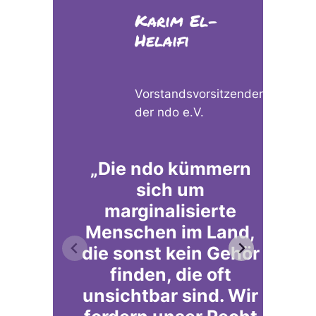
Karim El-
Helaifi
Vorstandsvorsitzender
der ndo e.V.
„Die ndo kümmern
sich um
ge
marginalisierte
Menschen im Land,
die sonst kein Gehör
so
finden, die oft
unsichtbar sind. Wir
g