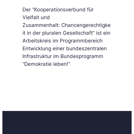
f
Der “Kooperationsverbund für
e
Vielfalt und
n
Zusammenhalt: Chancengerechtigke
d
it in der pluralen Gesellschaft” ist ein
e
Arbeitskreis im Programmbereich
n
Entwicklung einer bundeszentralen
i
Infrastruktur im Bundesprogramm
n
“Demokratie leben!”
S
a
c
h
e
n
n
e