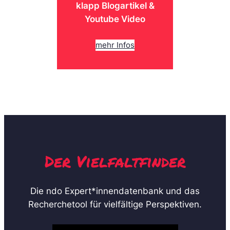
St
klapp Blogartikel &
Po
Youtube Video
mehr Infos
Der Vielfaltfinder
Die ndo Expert*innendatenbank und das
Recherchetool für vielfältige Perspektiven.