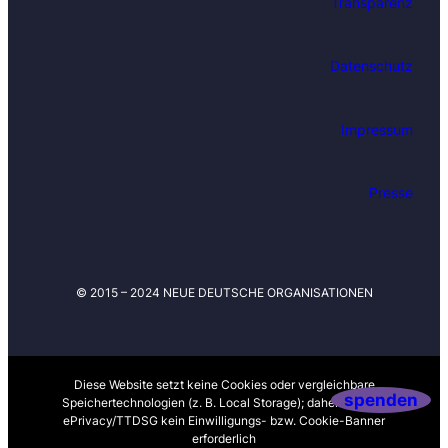
Transparenz
a
t
i
Datenschutz
o
n
Impressum
e
n
–
Presse
d
a
s
p
© 2015 – 2024 NEUE DEUTSCHE ORGANISATIONEN
o
s
t
Diese Website setzt keine Cookies oder vergleichbare
m
spenden
Speichertechnologien (z. B. Local Storage); daher ist nach
ePrivacy/TTDSG kein Einwilligungs- bzw. Cookie-Banner
i
erforderlich