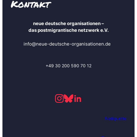
Kontakt
u
e
d
neue deutsche organisationen –
e
das postmigrantische netzwerk e.V.
u
t
info@neue-deutsche-organisationen.de
s
c
+49 30 200 590 70 12
h
e
o
r
g
a
n
Netiquette
i
s