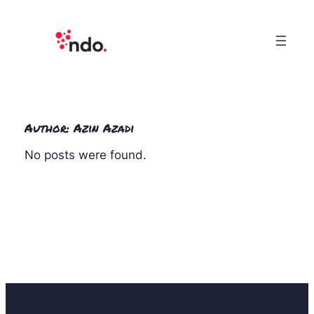
Skip
to
content
Author:
Azin Azadi
No posts were found.