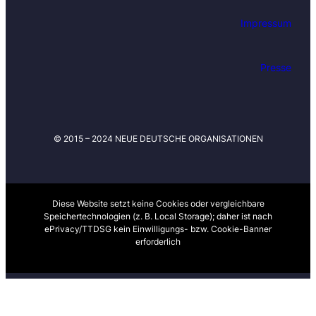
a
u
Impressum
f
e
n
Presse
d
e
n
i
© 2015 – 2024 NEUE DEUTSCHE ORGANISATIONEN
n
S
a
c
h
Diese Website setzt keine Cookies oder vergleichbare
Speichertechnologien (z. B. Local Storage); daher ist nach
e
ePrivacy/TTDSG kein Einwilligungs- bzw. Cookie-Banner
n
erforderlich
n
e
u
e