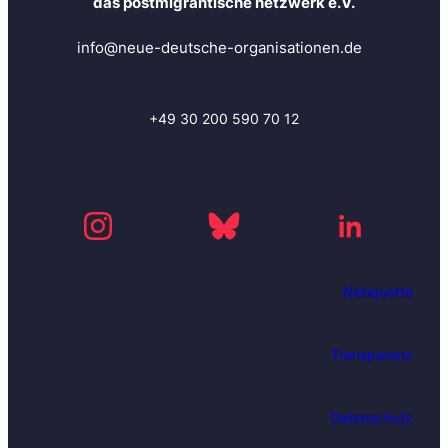
das postmigrantische netzwerk e.V.
n
d
info@neue-deutsche-organisationen.de
b
l
e
i
+49 30 200 590 70 12
b
e
i
m
m
e
r
Netiquette
a
u
f
Transparenz
d
e
m
Datenschutz
L