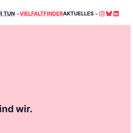
Instagra
Bluesky
Linke
R TUN
VIELFALTFINDER
AKTUELLES
ind wir.