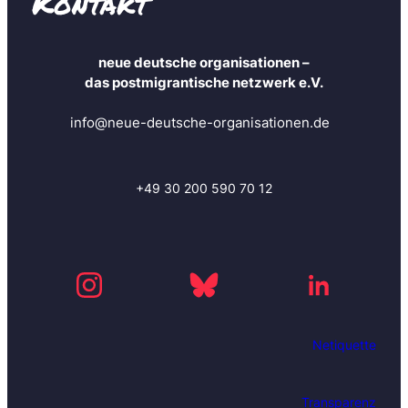
Kontakt
s
a
n
neue deutsche organisationen –
u
das postmigrantische netzwerk e.V.
n
d
info@neue-deutsche-organisationen.de
b
l
e
i
+49 30 200 590 70 12
b
e
i
m
m
e
r
Netiquette
a
u
f
Transparenz
d