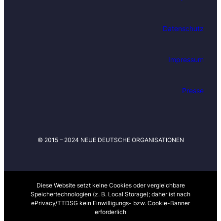
e
m
Datenschutz
L
a
u
Impressum
f
e
n
Presse
d
e
n
i
© 2015 – 2024 NEUE DEUTSCHE ORGANISATIONEN
n
S
a
c
h
Diese Website setzt keine Cookies oder vergleichbare
Speichertechnologien (z. B. Local Storage); daher ist nach
e
ePrivacy/TTDSG kein Einwilligungs- bzw. Cookie-Banner
n
erforderlich