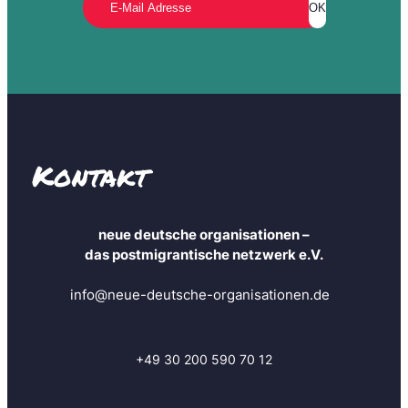
t
e
r
e
I
n
f
o
Kontakt
s
a
n
neue deutsche organisationen –
u
das postmigrantische netzwerk e.V.
n
d
info@neue-deutsche-organisationen.de
b
l
e
i
+49 30 200 590 70 12
b
e