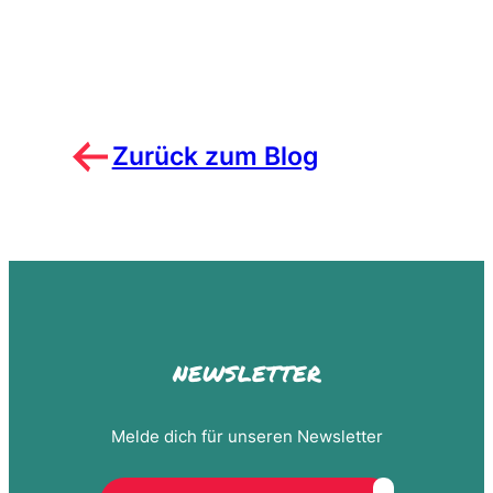
Zurück zum Blog
NEWSLETTER
NEWSLETTER
u
Melde dich für unseren Newsletter
n
d
Melde dich für unseren Newsletter
w
e
i