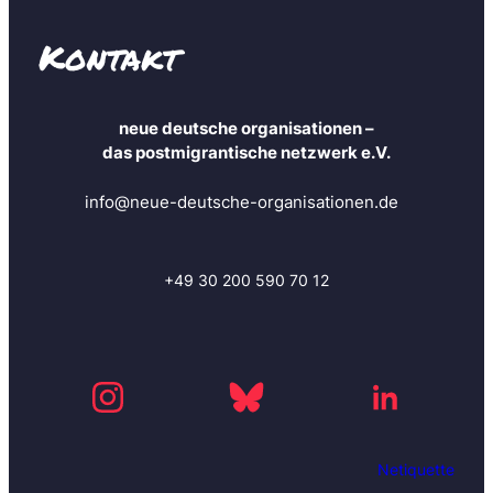
f
o
Kontakt
s
a
n
neue deutsche organisationen –
u
das postmigrantische netzwerk e.V.
n
d
info@neue-deutsche-organisationen.de
b
l
e
i
+49 30 200 590 70 12
b
e
i
m
m
e
r
Netiquette
a