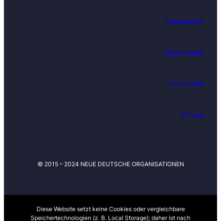
u
f
Transparenz
d
e
m
Datenschutz
L
a
u
Impressum
f
e
n
Presse
d
e
n
i
© 2015 – 2024 NEUE DEUTSCHE ORGANISATIONEN
n
S
a
c
h
Diese Website setzt keine Cookies oder vergleichbare
Speichertechnologien (z. B. Local Storage); daher ist nach
e