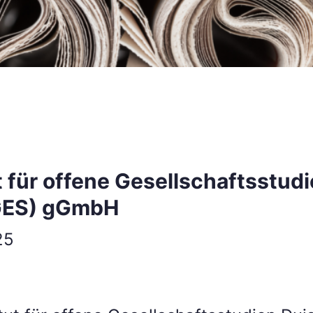
ut für offene Gesellschaftsstud
GES) gGmbH
25