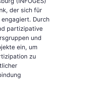
isburg (INFOGES)
k, der sich für
t engagiert. Durch
d partizipative
ersgruppen und
jekte ein, um
izipation zu
licher
nbindung