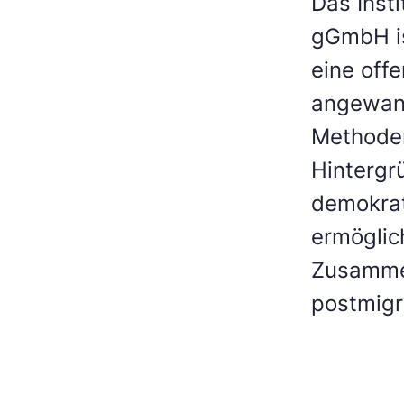
Das Inst
gGmbH is
eine off
angewand
Methoden
Hintergr
demokrat
ermöglic
Zusammen
postmigr