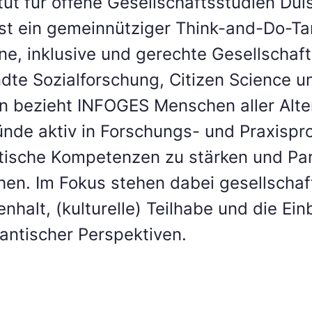
itut für offene Gesellschaftsstudien Du
t ein gemeinnütziger Think-and-Do-Tan
ene, inklusive und gerechte Gesellschaf
te Sozialforschung, Citizen Science un
 bezieht INFOGES Menschen aller Alt
ünde aktiv in Forschungs- und Praxispro
ische Kompetenzen zu stärken und Part
hen. Im Fokus stehen dabei gesellschaft
halt, (kulturelle) Teilhabe und die Ei
antischer Perspektiven.