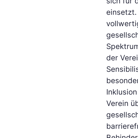
sich für
einsetzt
vollwert
gesellsc
Spektrum
der Vere
Sensibil
besonder
Inklusio
Verein ü
gesellsch
barriere
Behinder