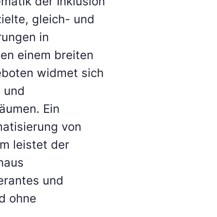
matik der Inklusion
ielte, gleich- und
rungen in
ben einem breiten
eboten widmet sich
- und
räumen. Ein
matisierung von
m leistet der
inaus
lerantes und
nd ohne