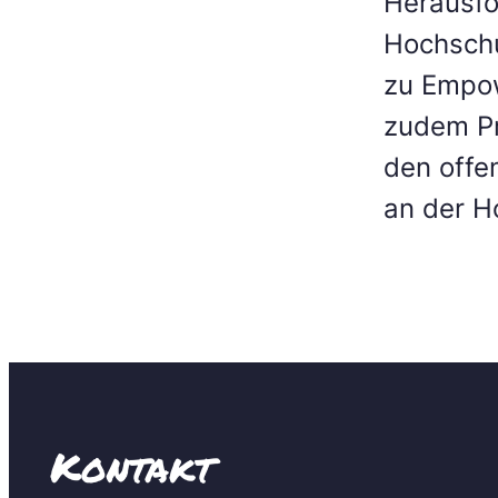
Herausfo
Hochschu
zu Empow
zudem Pr
den offe
an der H
Kontakt