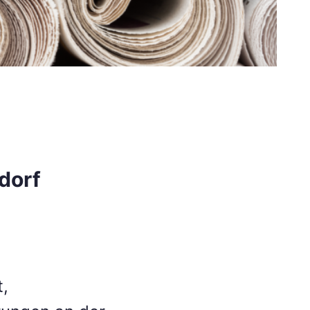
dorf
t,