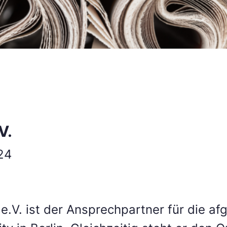
V.
24
 e.V. ist der Ansprechpartner für die af