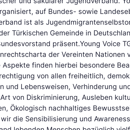
tischer und säkularer Jugendverband. Y
organisiert, auf Bundes- sowie Landese
rband ist als Jugendmigrantenselbsto
 der Türkischen Gemeinde in Deutschland
undesvorstand präsent.Young Voice TG
rechtscharta der Vereinten Nationen ve
 Aspekte finden hierbei besondere Bea
echtigung von allen freiheitlich, demok
 und Lebensweisen, Verhinderung und
 Art von Diskriminierung, Ausleben kultur
ten, Ökologisch nachhaltiges Bewusstse
wir die Sensibilisierung und Awareness-
and lebenden Menschen bezüglich vielf