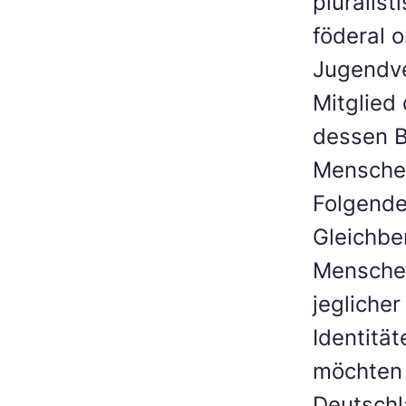
pluralis
föderal 
Jugendve
Mitglied
dessen B
Menschen
Folgende
Gleichber
Menschen
jeglicher
Identitä
möchten 
Deutschl