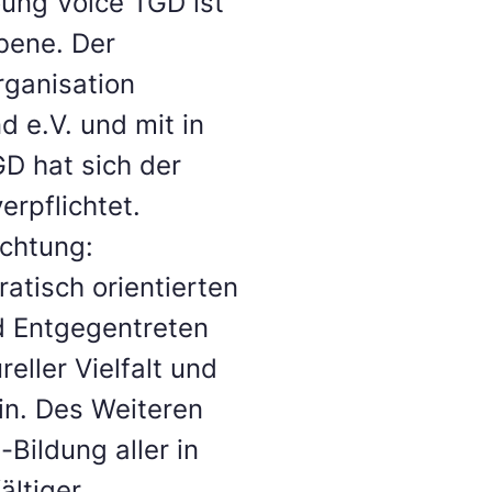
oung Voice TGD ist
bene. Der
rganisation
 e.V. und mit in
D hat sich der
rpflichtet.
chtung:
ratisch orientierten
 Entgegentreten
eller Vielfalt und
in. Des Weiteren
Bildung aller in
ältiger