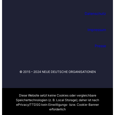
e
m
Datenschutz
L
a
u
Impressum
f
e
n
Presse
d
e
n
i
© 2015 – 2024 NEUE DEUTSCHE ORGANISATIONEN
n
S
a
c
h
Diese Website setzt keine Cookies oder vergleichbare
Speichertechnologien (z. B. Local Storage); daher ist nach
e
ePrivacy/TTDSG kein Einwilligungs- bzw. Cookie-Banner
n
erforderlich