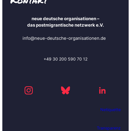
s
a
n
neue deutsche organisationen –
u
das postmigrantische netzwerk e.V.
n
d
info@neue-deutsche-organisationen.de
b
l
e
i
+49 30 200 590 70 12
b
e
i
m
m
e
r
Netiquette
a
u
f
Transparenz
d