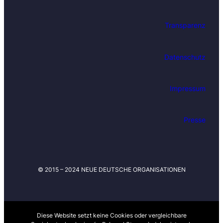
u
f
Transparenz
d
e
m
Datenschutz
L
a
u
Impressum
f
e
n
Presse
d
e
n
i
© 2015 – 2024 NEUE DEUTSCHE ORGANISATIONEN
n
S
a
c
h
Diese Website setzt keine Cookies oder vergleichbare