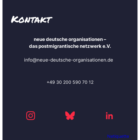
f
o
Kontakt
s
a
n
neue deutsche organisationen –
u
das postmigrantische netzwerk e.V.
n
d
info@neue-deutsche-organisationen.de
b
l
e
i
+49 30 200 590 70 12
b
e
i
m
m
e
r
Netiquette
a