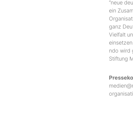
“neue deu
ein Zusa
Organisat
ganz Deut
Vielfalt 
einsetzen
ndo wird 
Stiftung 
Presseko
medien@n
organisat