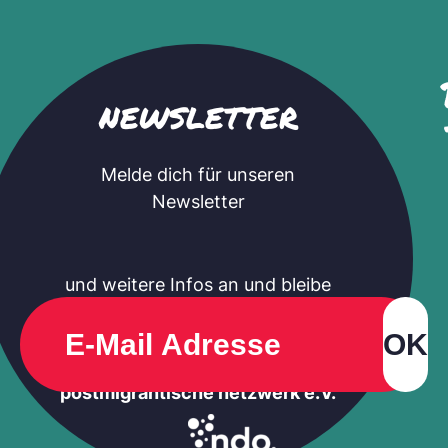
NEWSLETTER
Melde dich für unseren
Newsletter
und weitere Infos an und bleibe
immer auf dem Laufenden in
Sachen
neue deutsche
organisationen – das
postmigrantische netzwerk e.V.