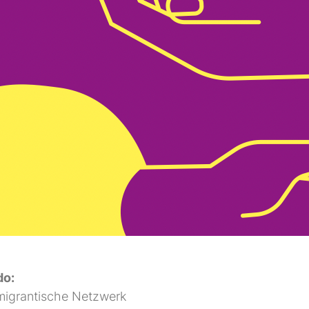
do:
migrantische Netzwerk