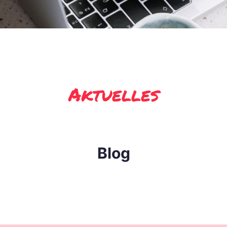
Aktuelles
Blog