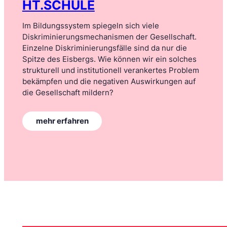
HT.SCHULE
Im Bildungssystem spiegeln sich viele
Diskriminierungsmechanismen der Gesellschaft.
Einzelne Diskriminierungsfälle sind da nur die
Spitze des Eisbergs. Wie können wir ein solches
strukturell und institutionell verankertes Problem
bekämpfen und die negativen Auswirkungen auf
die Gesellschaft mildern?
:
mehr erfahren
n
d
o
B
i
l
d
u
n