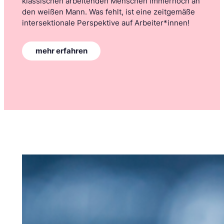
klassischen arbeitenden Menschen immernoch an
den weißen Mann. Was fehlt, ist eine zeitgemäße
intersektionale Perspektive auf Arbeiter*innen!
:
mehr erfahren
W
e
r
m
a
c
h
t
e
i
g
e
n
t
l