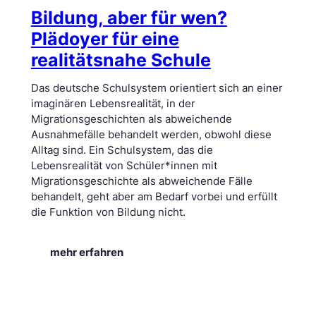
i
Bildung, aber für wen?
n
Plädoyer für eine
J
e
realitätsnahe Schule
e
-
Das deutsche Schulsystem orientiert sich an einer
U
imaginären Lebensrealität, in der
n
Migrationsgeschichten als abweichende
K
Ausnahmefälle behandelt werden, obwohl diese
i
Alltag sind. Ein Schulsystem, das die
m
Lebensrealität von Schüler*innen mit
Migrationsgeschichte als abweichende Fälle
behandelt, geht aber am Bedarf vorbei und erfüllt
die Funktion von Bildung nicht.
:
mehr erfahren
B
i
l
d