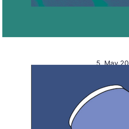
5. May 2
Mensch
Kritische Per
mehr erf