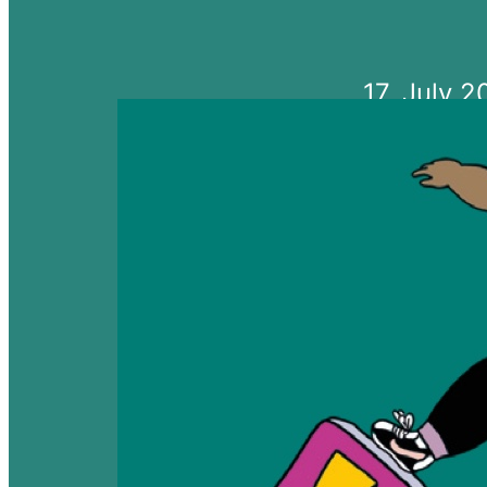
17. July 
Dossier
Jugendpolitik
mehr erf